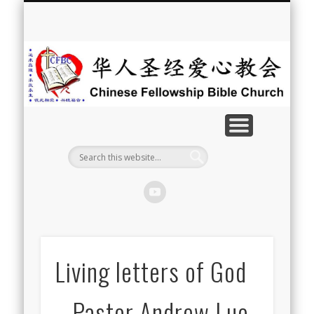
最新消息
教会介绍
教会事工
信息系列
教会活动
聘牧訊息
中文学校
属灵资源
奉献支持
联系我们
首页
华
人
圣
经
爱
心
教
Living letters of God
会
– Pastor Andrew Luo,