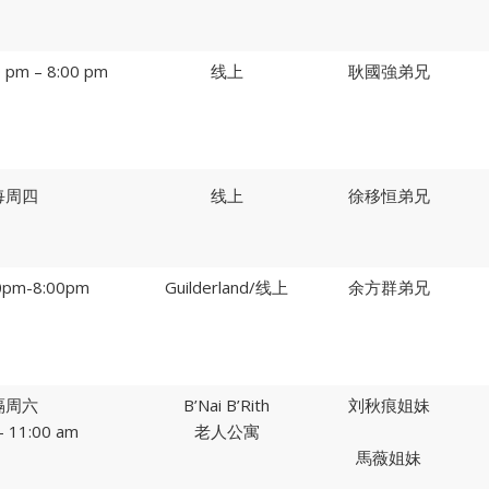
pm – 8:00 pm
线上
耿國強弟兄
每周四
线上
徐移恒弟兄
pm-8:00pm
Guilderland/线上
余方群弟兄
隔周六
B’Nai B’Rith
刘秋痕姐妹
– 11:00 am
老人公寓
馬薇姐妹