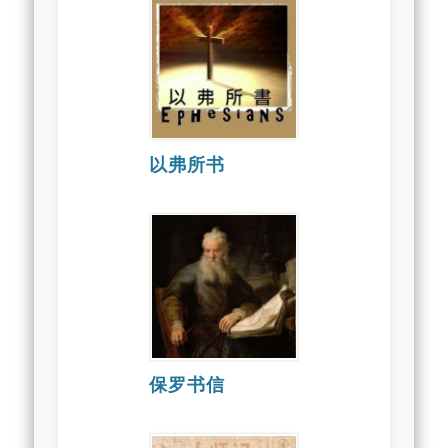
以弗所书
保罗书信