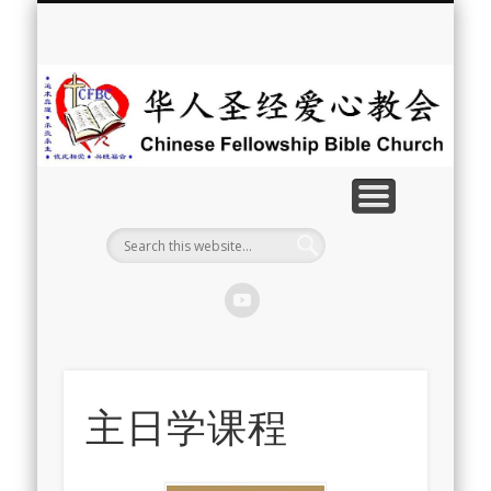
最新消息
教会介绍
教会事工
信息系列
教会活动
聘牧訊息
中文学校
属灵资源
奉献支持
联系我们
首页
华
人
圣
经
爱
心
教
主日学课程
会