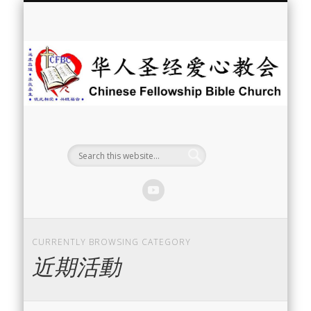
最新消息
教会介绍
教会事工
信息系列
教会活动
聘牧訊息
中文学校
属灵资源
奉献支持
联系我们
首页
华
人
圣
经
爱
心
教
CURRENTLY BROWSING CATEGORY
近期活動
会