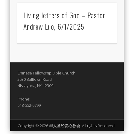
Living letters of God – Pastor
Andrew Luo, 6/1/2025
Chinese Fellowship Bible Church
2530 Balltown Road,
Niskayuna, NY 12309
Phone:
518-552-0799
Copyright © 2026 华人圣经爱心教会. All rights Reserved.