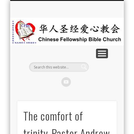
最新消息
教会介绍
教会事工
信息系列
教会活动
聘牧訊息
中文学校
属灵资源
奉献支持
联系我们
首页
华
人
圣
经
爱
心
教
The comfort of
会
trinity-Pastor Andrew