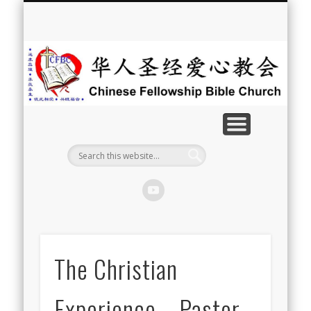
最新消息
教会介绍
教会事工
信息系列
教会活动
聘牧訊息
中文学校
属灵资源
奉献支持
联系我们
首页
华
人
圣
经
爱
心
教
The Christian
会
Experience – Pastor