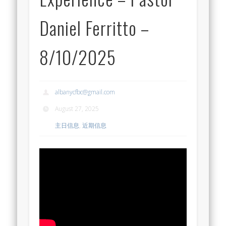
Daniel Ferritto –
8/10/2025
albanycfbc@gmail.com
August 27, 2025
主日信息
,
近期信息