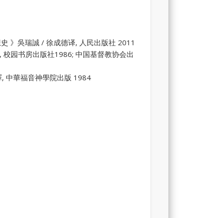
神学思想史 》吳瑞誠 / 徐成德译, 人民出版社 2011
》李林静芝译, 校园书房出版社1986; 中国基督教协会出
義》康來昌譯, 中華福音神學院出版 1984