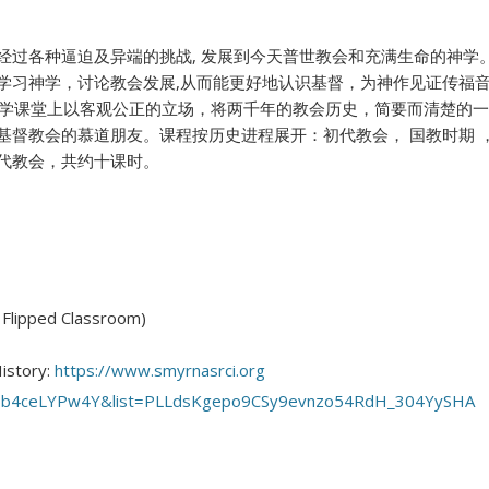
经过各种逼迫及异端的挑战, 发展到今天普世教会和充满生命的神学
学习神学，讨论教会发展,从而能更好地认识基督，为神作见证传福
学课堂上以客观公正的立场，将两千年的教会历史，简要而清楚的一
基督教会的慕道朋友。课程按历史进程展开：初代教会， 国教时期 
现代教会，共约十课时。
ped Classroom)
story:
https://www.smyrnasrci.org
v=5b4ceLYPw4Y&list=PLLdsKgepo9CSy9evnzo54RdH_304YySHA