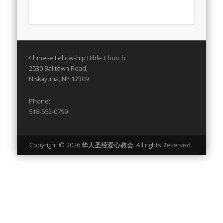
Chinese Fellowship Bible Church
2530 Balltown Road,
Niskayuna, NY 12309
Phone:
518-552-0799
Copyright © 2026 华人圣经爱心教会. All rights Reserved.