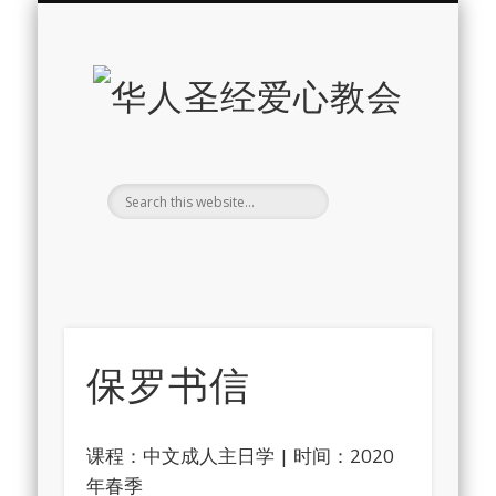
最新消息
教会介绍
教会事工
信息系列
教会活动
聘牧訊息
中文学校
属灵资源
奉献支持
联系我们
首页
华
人
圣
经
爱
心
保罗书信
教
会
课程：中文成人主日学 | 时间：2020
年春季