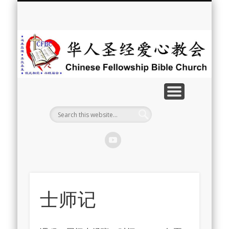
最新消息
教会介绍
教会事工
信息系列
教会活动
聘牧訊息
中文学校
属灵资源
奉献支持
联系我们
首页
华
人
圣
经
爱
心
教
士师记
会