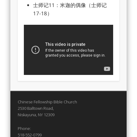
士师记11：米迦的偶像（士师记
17-18）
Chinese Fellowship Bible Church
2530 Balltown Road,
Niskayuna, NY 12309
Phone:
518-552-0799