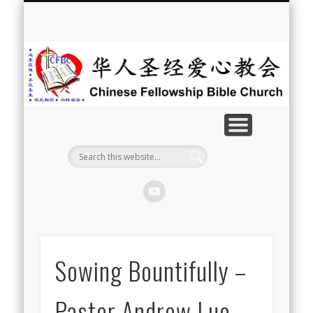
最新消息
教会介绍
教会事工
信息系列
教会活动
聘牧訊息
中文学校
属灵资源
奉献支持
联系我们
首页
华
人
圣
经
爱
心
教
Sowing Bountifully –
会
Pastor Andrew Luo