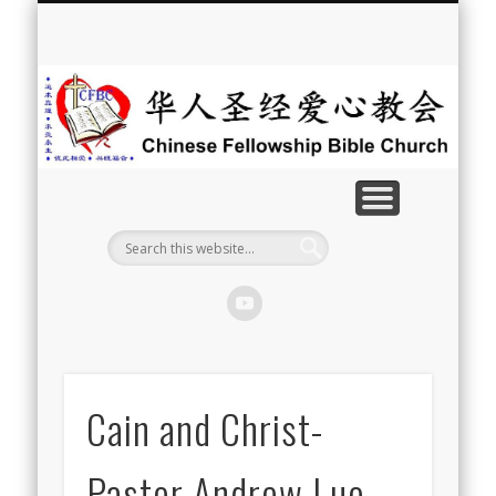
最新消息
教会介绍
教会事工
信息系列
教会活动
聘牧訊息
中文学校
属灵资源
奉献支持
联系我们
首页
华
人
圣
经
爱
心
教
Cain and Christ-
会
Pastor Andrew Luo,