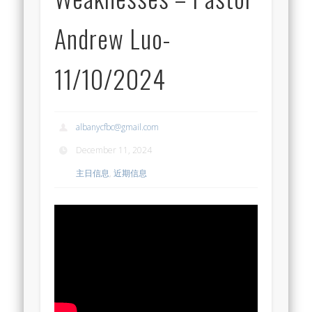
Andrew Luo-
11/10/2024
albanycfbc@gmail.com
December 11, 2024
主日信息
,
近期信息