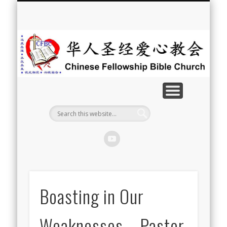
最新消息
教会介绍
教会事工
信息系列
教会活动
聘牧訊息
中文学校
属灵资源
奉献支持
联系我们
首页
华
人
圣
经
爱
心
教
Boasting in Our
会
Weaknesses – Pastor