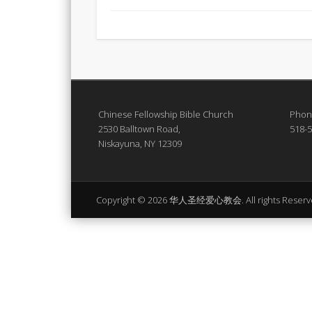
Chinese Fellowship Bible Church
Phon
2530 Balltown Road,
518-
Niskayuna, NY 12309
Copyright © 2026 华人圣经爱心教会. All rights Reserv