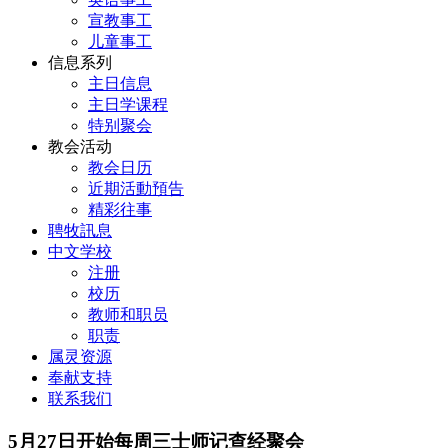
宣教事工
儿童事工
信息系列
主日信息
主日学课程
特别聚会
教会活动
教会日历
近期活動預告
精彩往事
聘牧訊息
中文学校
注册
校历
教师和职员
职责
属灵资源
奉献支持
联系我们
5月27日开始每周三士师记查经聚会