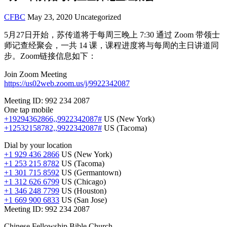
CFBC
May 23, 2020
Uncategorized
5月27日开始，苏传道将于每周三晚上 7:30 通过 Zoom 带领士
师记查经聚会，一共 14 课，课程进度将与每周的主日讲道同
步。Zoom链接信息如下：
Join Zoom Meeting
https://us02web.zoom.us/j/9922342087
Meeting ID: 992 234 2087
One tap mobile
+19294362866,,9922342087#
US (New York)
+12532158782,,9922342087#
US (Tacoma)
Dial by your location
+1 929 436 2866
US (New York)
+1 253 215 8782
US (Tacoma)
+1 301 715 8592
US (Germantown)
+1 312 626 6799
US (Chicago)
+1 346 248 7799
US (Houston)
+1 669 900 6833
US (San Jose)
Meeting ID: 992 234 2087
Chinese Fellowship Bible Church