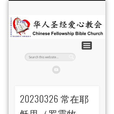
最新消息
教会介绍
教会事工
信息系列
教会活动
聘牧訊息
中文学校
属灵资源
奉献支持
联系我们
首页
华
人
圣
经
爱
心
教
20230326 常在耶
会
稣里（罗震牧