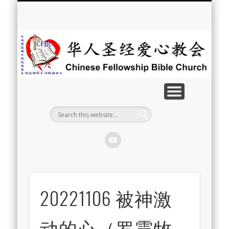
最新消息
教会介绍
教会事工
信息系列
教会活动
聘牧訊息
中文学校
属灵资源
奉献支持
联系我们
首页
华
人
圣
经
爱
心
教
20221106 被神激
会
动的心（罗震牧