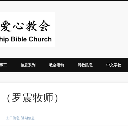
华人圣经爱心教
事工
信息系列
教会活动
聘牧訊息
中文学校
的大能（罗震牧师）
主日信息
,
近期信息