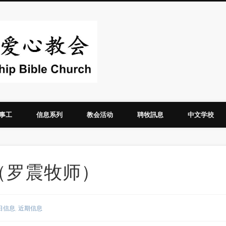
华人圣经爱心教
事工
信息系列
教会活动
聘牧訊息
中文学校
散那（罗震牧师）
日信息
,
近期信息