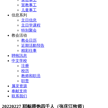
宣教事工
儿童事工
信息系列
主日信息
主日学课程
特别聚会
教会活动
教会日历
近期活動預告
精彩往事
聘牧訊息
中文学校
注册
校历
教师和职员
职责
属灵资源
奉献支持
联系我们
20220227 耶稣喂饱四千人（张庆江牧师）