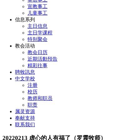
宣教事工
儿童事工
信息系列
主日信息
主日学课程
特别聚会
教会活动
教会日历
近期活動預告
精彩往事
聘牧訊息
中文学校
注册
校历
教师和职员
职责
属灵资源
奉献支持
联系我们
20220213 虚心的人有福了（罗震牧师）