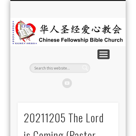
最新消息
教会介绍
教会事工
信息系列
教会活动
聘牧訊息
中文学校
属灵资源
奉献支持
联系我们
首页
华
人
圣
经
爱
心
教
20211205 The Lord
会
is Coming (Pastor