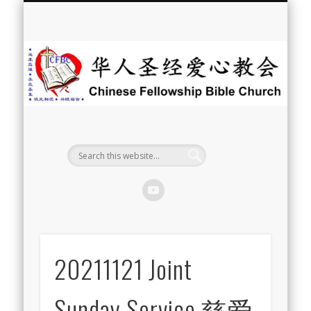
最新消息
教会介绍
教会事工
信息系列
教会活动
聘牧訊息
中文学校
属灵资源
奉献支持
联系我们
首页
华
人
圣
经
爱
心
教
20211121 Joint
会
Sunday Service 慈爱