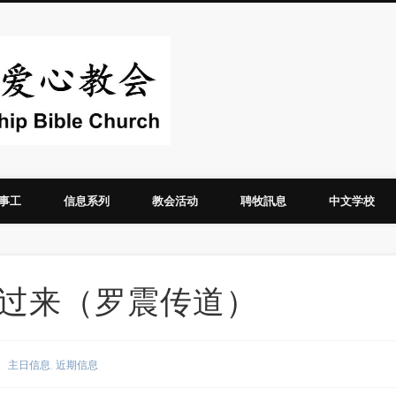
华人圣经爱心教
事工
信息系列
教会活动
聘牧訊息
中文学校
里明白过来（罗震传道）
主日信息
,
近期信息