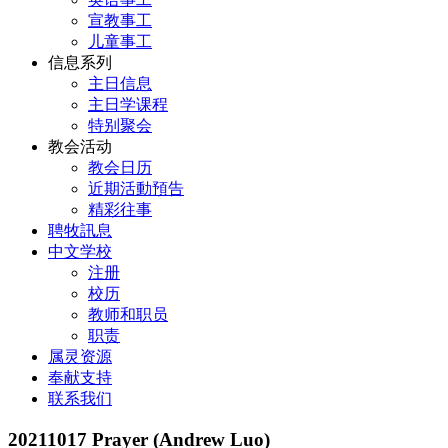
宣教事工
儿童事工
信息系列
主日信息
主日学课程
特别聚会
教会活动
教会日历
近期活動預告
精彩往事
聘牧訊息
中文学校
注册
校历
教师和职员
职责
属灵资源
奉献支持
联系我们
20211017 Prayer (Andrew Luo)