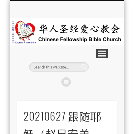
最新消息
教会介绍
教会事工
信息系列
教会活动
聘牧訊息
中文学校
属灵资源
奉献支持
联系我们
首页
华
人
圣
经
爱
心
教
20210627 跟随耶
会
稣（赵日安弟