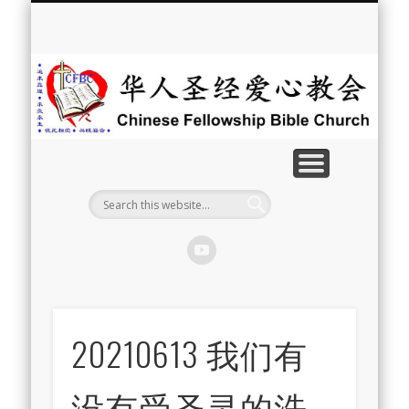
最新消息
教会介绍
教会事工
信息系列
教会活动
聘牧訊息
中文学校
属灵资源
奉献支持
联系我们
首页
华
人
圣
经
爱
心
教
20210613 我们有
会
没有受圣灵的洗