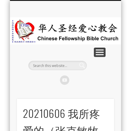
最新消息
教会介绍
教会事工
信息系列
教会活动
聘牧訊息
中文学校
属灵资源
奉献支持
联系我们
首页
华
人
圣
经
爱
心
教
20210606 我所疼
会
爱的（张克敏牧