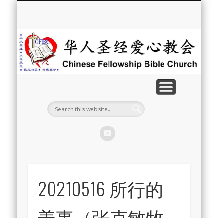
最新消息
教会介绍
教会事工
信息系列
教会活动
聘牧訊息
中文学校
属灵资源
奉献支持
联系我们
首页
华
人
圣
经
爱
心
教
20210516 所行的
会
善事（张克敏牧