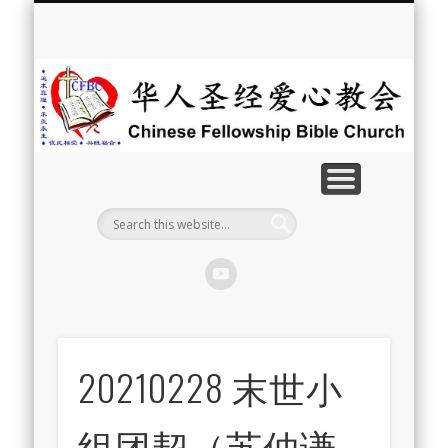
最新消息
教会介绍
教会事工
信息系列
教会活动
聘牧訊息
中文学校
属灵资源
奉献支持
联系我们
首页
华
人
圣
经
爱
心
教
20210228 末世小
会
组团契（苏仲谦