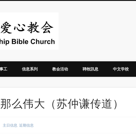
华人圣经爱心教
事工
信息系列
教会活动
聘牧訊息
中文学校
婚姻没有那么伟大（苏仲谦传道）
主日信息
,
近期信息