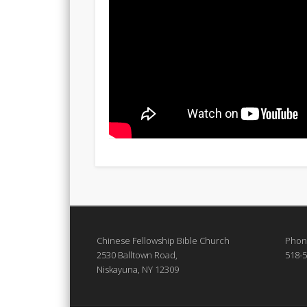
Chinese Fellowship Bible Church
Phon
2530 Balltown Road,
518-
Niskayuna, NY 12309