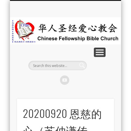
最新消息
教会介绍
教会事工
信息系列
教会活动
聘牧訊息
中文学校
属灵资源
奉献支持
联系我们
首页
华
人
圣
经
爱
心
教
20200920 恩慈的
会
心（苏仲谦传