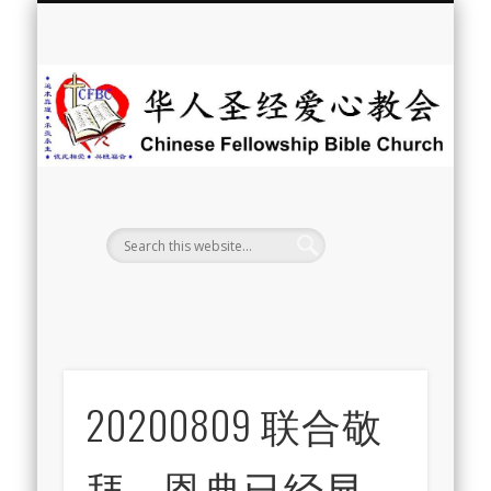
最新消息
教会介绍
教会事工
信息系列
教会活动
聘牧訊息
中文学校
属灵资源
奉献支持
联系我们
首页
华
人
圣
经
爱
心
教
20200809 联合敬
会
拜 – 恩典已经显