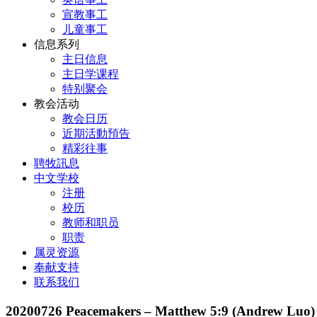
宣教事工
儿童事工
信息系列
主日信息
主日学课程
特别聚会
教会活动
教会日历
近期活動預告
精彩往事
聘牧訊息
中文学校
注册
校历
教师和职员
职责
属灵资源
奉献支持
联系我们
20200726 Peacemakers – Matthew 5:9 (Andrew Luo)