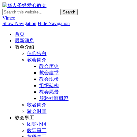
华人圣经爱心教会
Vimeo
Show Navigation
Hide Navigation
首页
最新消息
教会介绍
信仰告白
教会简介
教会历史
教会建堂
教会现状
组织架构
教会愿景
服務社區概況
牧者简介
聚会时间
教会事工
团契小组
教导事工
英语事工