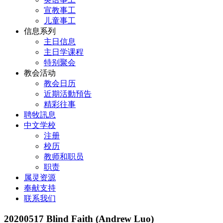
宣教事工
儿童事工
信息系列
主日信息
主日学课程
特别聚会
教会活动
教会日历
近期活動預告
精彩往事
聘牧訊息
中文学校
注册
校历
教师和职员
职责
属灵资源
奉献支持
联系我们
20200517 Blind Faith (Andrew Luo)