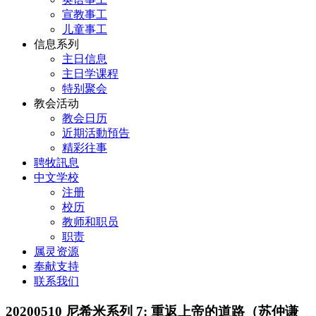
宣教事工
儿童事工
信息系列
主日信息
主日学课程
特别聚会
教会活动
教会日历
近期活動預告
精彩往事
聘牧訊息
中文学校
注册
校历
教师和职员
职责
属灵资源
奉献支持
联系我们
20200510 尼希米系列 7: 重返上帝的道路（苏仲谦