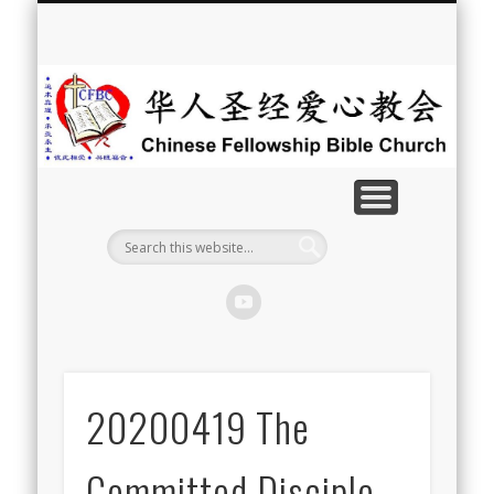
最新消息
教会介绍
教会事工
信息系列
教会活动
聘牧訊息
中文学校
属灵资源
奉献支持
联系我们
首页
华
人
圣
经
爱
心
教
20200419 The
会
Committed Disciple