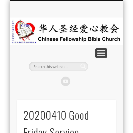
最新消息
教会介绍
教会事工
信息系列
教会活动
聘牧訊息
中文学校
属灵资源
奉献支持
联系我们
首页
华
人
圣
经
爱
心
教
20200410 Good
会
Friday Service