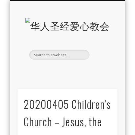
最新消息
教会介绍
教会事工
信息系列
教会活动
聘牧訊息
中文学校
属灵资源
奉献支持
联系我们
首页
华
人
圣
经
爱
心
20200405 Children’s
教
Church – Jesus, the
会