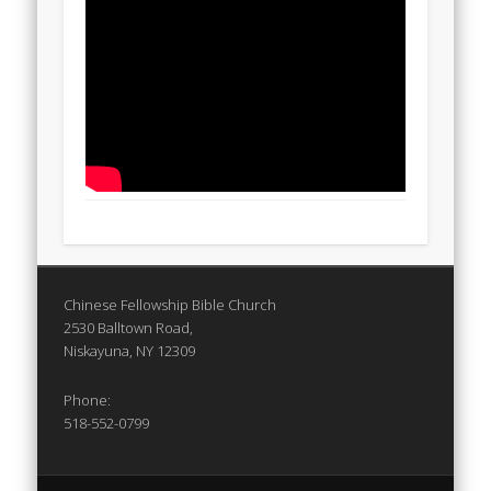
Chinese Fellowship Bible Church
2530 Balltown Road,
Niskayuna, NY 12309
Phone:
518-552-0799