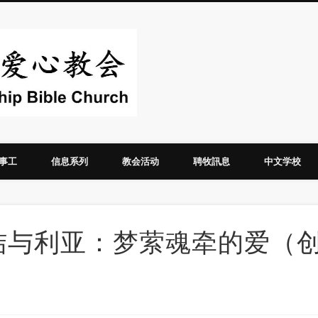
华人圣经爱心教
事工
信息系列
教会活动
聘牧訊息
中文学校
，拉结与利亚：梦萦魂牵的爱（