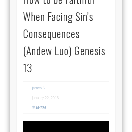
When Facing Sin’s
Consequences
(Andew Luo) Genesis
13
James Su
January 22, 2018
主日信息