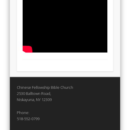
Chinese Fellowship Bible Church
2530 Balltown Road,
Niskayuna, NY 12309
Phone:
518-552-0799