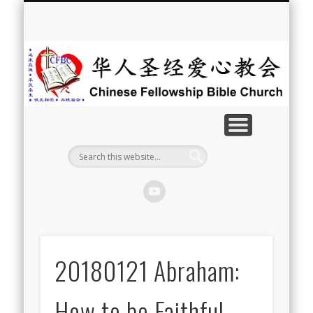
最新消息
教会介绍
教会事工
信息系列
教会活动
聘牧訊息
中文学校
属灵资源
奉献支持
联系我们
首页
华
人
圣
经
爱
心
教
20180121 Abraham:
会
How to be Faithful