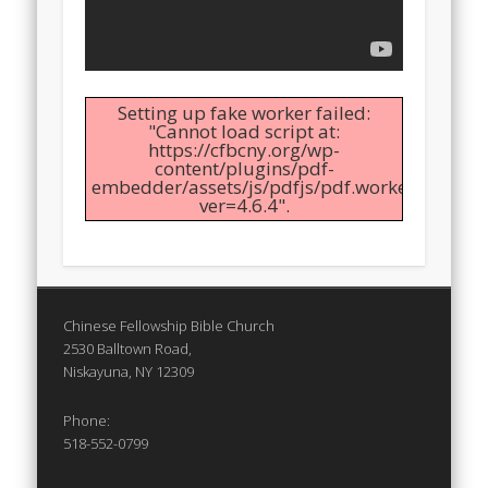
Setting up fake worker failed:
"Cannot load script at:
https://cfbcny.org/wp-
content/plugins/pdf-
embedder/assets/js/pdfjs/pdf.worker.min.js?
ver=4.6.4".
Chinese Fellowship Bible Church
2530 Balltown Road,
Niskayuna, NY 12309
Phone:
518-552-0799