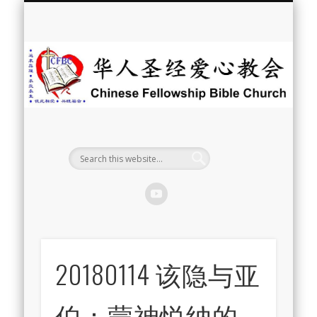
最新消息
教会介绍
教会事工
信息系列
教会活动
聘牧訊息
中文学校
属灵资源
奉献支持
联系我们
首页
华
人
圣
经
爱
心
教
20180114 该隐与亚
会
伯：蒙神悦纳的