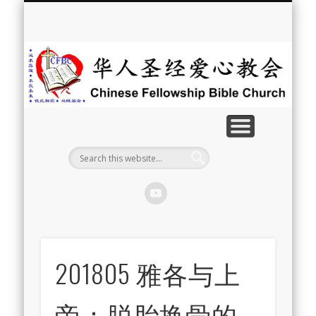
最新消息
教会介绍
教会事工
信息系列
教会活动
聘牧訊息
中文学校
属灵资源
奉献支持
联系我们
首页
华
人
圣
经
爱
心
教
201805 雅各与上
会
帝：脱胎换骨的