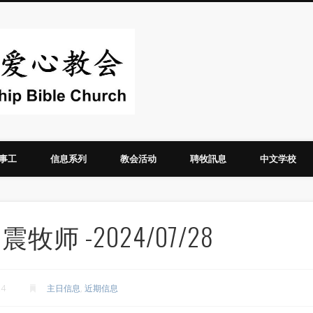
华人圣经爱心教
事工
信息系列
教会活动
聘牧訊息
中文学校
师 -2024/07/28
24
主日信息
,
近期信息