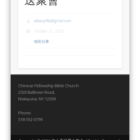
albanycfbc@gmail.com
October 21, 2025
精彩往事
Chinese Fellowship Bible Church
2530 Balltown Road,
Niskayuna, NY 12309
Phone:
518-552-0799