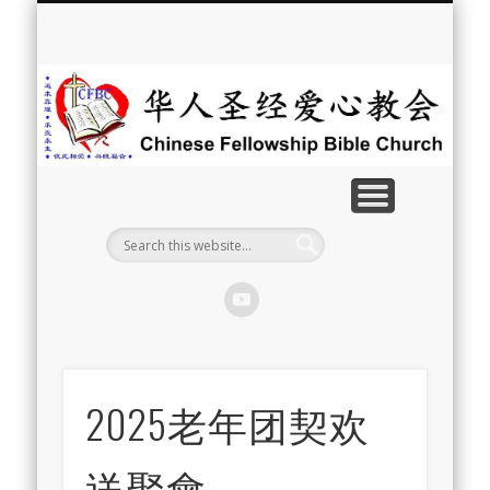
最新消息
教会介绍
教会事工
信息系列
教会活动
聘牧訊息
中文学校
属灵资源
奉献支持
联系我们
首页
华
人
圣
经
爱
心
教
2025老年团契欢
会
送聚會