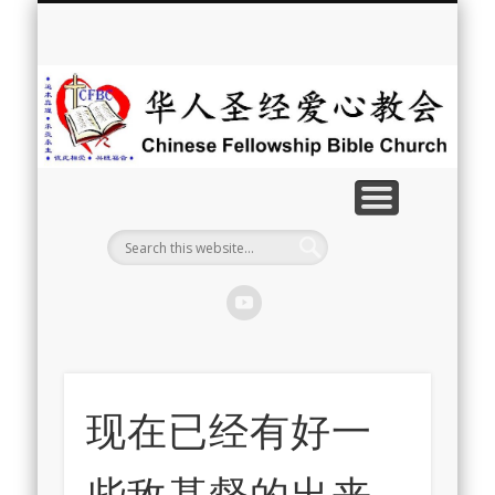
最新消息
教会介绍
教会事工
信息系列
教会活动
聘牧訊息
中文学校
属灵资源
奉献支持
联系我们
首页
华
人
圣
经
爱
心
教
现在已经有好一
会
些敌基督的出来