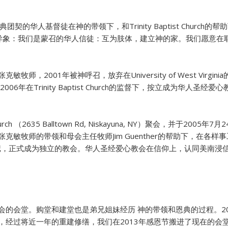
y恩典团契的华人基督徒在神的带领下，和Trinity Baptist Chu
会的异象：我们是蒙召的华人信徒：互为肢体，建立神的家。我们愿意
2001年被神呼召，放弃在University of West Virginia
y）装备，并于2006年在Trinity Baptist Church的监督下，按立
hurch （2635 Balltown Rd, Niskayuna, NY）聚会，并于
敏牧师的带领和母会主任牧师Jim Guenther的帮助下，在各样
登记，正式成为独立的教会。华人圣经爱心教会在信仰上，认同美南浸
会的会堂。购堂和建堂也是弟兄姐妹经历 神的带领和恩典的过程。2
，经过将近一年的重建修缮，我们在2013年感恩节搬进了现在的会