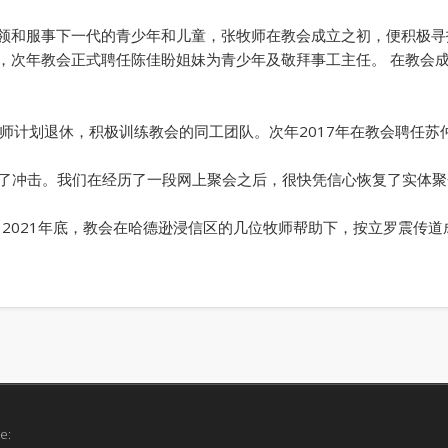
领和服事下一代的青少年和儿童，张牧师在教会成立之初，便积极寻找
，次年教会正式聘任陈佳盼姐妹为青少年及敬拜事工主任。 在教会
牧师计划退休，积极训练教会的同工团队。次年2017年在教会聘任
收到了冲击。我们在经历了一段网上聚会之后，很快凭信心恢复了实体
。2021年底，教会在哈德逊浸信区的几位牧师帮助下，按立罗震传
e: