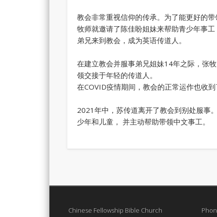
教会非常重视信仰的传承。为了能更好的带
牧师就邀请了陈佳盼姐妹来帮助青少年事工
弟兄来到教会，成为英语传道人。
在建立教会并服事弟兄姐妹14年之际，张
领交接于年轻的传道人。
在COVID疫情期间，教会的正常运作也
2021年中，苏传道离开了教会到别处服事
少年和儿童， 并主动帮助带领中文事工。
Chinese Fellowship Bible Church
Phon