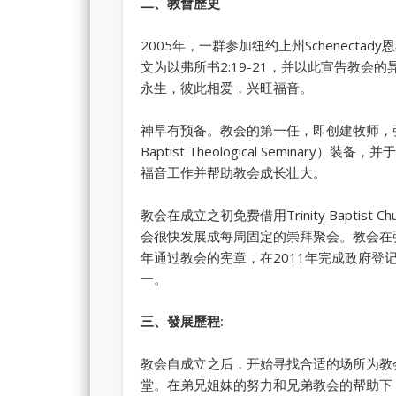
二、教會歷史
2005年，一群参加纽约上州Schenectad
文为以弗所书2:19-21，并以此宣告教
永生，彼此相爱，兴旺福音。
神早有预备。教会的第一任，即创建牧师，张克敏牧师，
Baptist Theological Seminar
福音工作并帮助教会成长壮大。
教会在成立之初免费借用Trinity Baptist C
会很快发展成每周固定的崇拜聚会。教会在张克
年通过教会的宪章，在2011年完成政府
一。
三、發展歷程:
教会自成立之后，开始寻找合适的场所为教
堂。在弟兄姐妹的努力和兄弟教会的帮助下