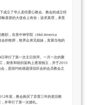
rch的帮助下成立了华人圣经爱心教会。教会的成立经
在耶稣基督的大使命上有份：追求真理，承受
的教职，在美中神学院（Mid-America
成为华人圣经爱心教会的牧师，牧养众弟兄姐妹，发展当地的
2005年7月24日举行了第一次主日崇拜。一月一次的聚
事工，财务和组织架构上逐渐独立，并于2010
信会，是纽约哈德逊浸信区会的会员教会之
012年底，教会购买了弃置三年的老旧教
堂，并举行了第一次婚礼。