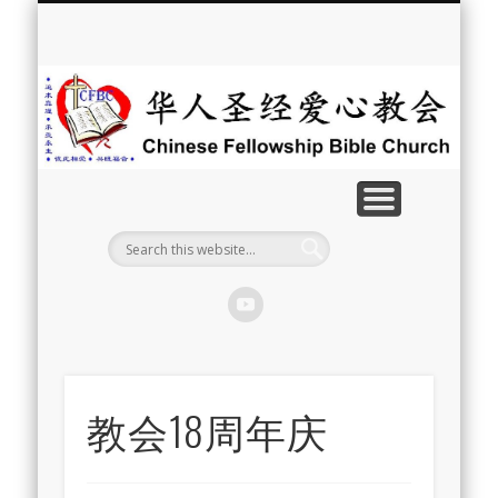
最新消息
教会介绍
教会事工
信息系列
教会活动
聘牧訊息
中文学校
属灵资源
奉献支持
联系我们
首页
华
人
圣
经
爱
心
教
教会18周年庆
会