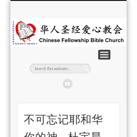
最新消息
教会介绍
教会事工
信息系列
教会活动
聘牧訊息
中文学校
属灵资源
奉献支持
联系我们
首页
华
人
圣
经
爱
心
教
不可忘记耶和华
会
你的神 – 杜宇晨