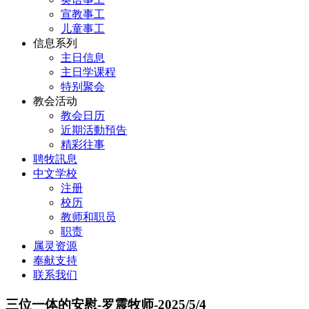
宣教事工
儿童事工
信息系列
主日信息
主日学课程
特别聚会
教会活动
教会日历
近期活動預告
精彩往事
聘牧訊息
中文学校
注册
校历
教师和职员
职责
属灵资源
奉献支持
联系我们
三位一体的安慰-罗震牧师-2025/5/4